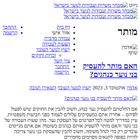
ניווט
דף בית
התחבר
מותר
אזור אישי
הרשמה
עבודה מהבית
הצעות לעבודה
ייעוץ לנוער העובד
שתף
זכויות וחוקים
צור קשר
האם מותר להעסיק
התחבר
הרשמה
בני נוער כנהגים?
אדמין
אוקטובר 3, 2023
ייעוץ לנוער העובד
השאירו תגובה
אם החלטתם להעסיק נער כנהג, חשוב להבין את החוקים שיש לפעול
לפיהם – אחרת אתם כמעסיקים עלולים לעמוד בפני תביעות משפטיות.
עיין במדריך למטה לכל הפרטים על העסקת נער. מהן שעות העבודה של
בני נוער והאם מותר להעסיק אותם כנהגים בשוטף? אם אתם מגייסים
עובדים רק כדי לנהל משימה, חשוב להבין שהעסקת בני נוער צריכה
להיות כפופה לתנאים מסוימים מחמירים