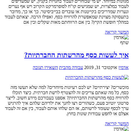
מגוונות במיוחד. יש מי שבוחרים לעבוד בחנויות בקניון, יש שמעדיפים
לעבוד במלצרות, יש שמגישים קו"ח לסופרמרקט הקרוב ויש אף נערים
ונערות שמדריכים בקייטנות או עובדים בבייביסיטר. כך או כך, מדובר
בתעסוקה מצוינת שמאפשרת להרוויח כסף, ואפילו הרבה. יצאתם לעבוד
במהלך חופשת הקיץ? בין אם הרווחתם מאות שקלים ובין אם
המשך קריאה
שתף
איך לעשות כסף מהרשתות החברתיות?
אדמין
אוקטובר 31, 2019
עבודה מהבית
השאירו תגובה
מוכשרים? יצירתיים? יש לכם רעיונות מיוחדים? למה שלא תעשו מזה
כסף, כל מה שאתם צריכים זה להצטרף לרשת חברתית. כיצד תוכלו
להרוויח כסף מהרשתות החברתיות? אספנו בעבורכם מידע חשוב. לייצר
סרטוני יוטיוב פעם, כשהורים רצו לחנך את ילדיהם שלהם איך להרגיש
ערך לכסף שעומד לרשותם, אז הם שלחו אותם לעבוד, בין אם זה לעבוד
אצלם או לחפש עבודות שונות בחוץ.
המשך קריאה