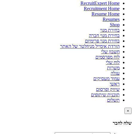
RecruitExpert Home
Recruitment Home
Resume Home
Resumes
Shop
בחירת מנוי
בחירת מנוי חברה
בחירת מנוי פרימיום
הורדת אימייל מניוזלטר של האתר
חשבון שלי
לוח מפרסמים
לוח שלי
משרות
עגלה
עמוד מעסיקים
ראשי
שיווק ופרסום
תוכנית שיתופים
תשלום
×
שלח לחבר