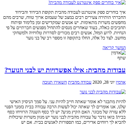
איך בוחרים ספק אינטרנט לעבודה מהבית תקופת הבידוד והבידוד
החברתי הותירה צעירים רבים במצב של שעמום ארוך טווח, שרבים מהם
מחפשים משרות מתאימות. יש אנשים שמקדישים זמן בלימוד ופיתוח
תחביבים כאלה, בעוד שאחרים מנסים להתחיל מפגשים חברתיים על פי
הנחיות. לרוע המזל, אנשים רבים מכורים לסדרות טלוויזיה ולמשחקי
מחשב. לצד כל אלה, החלו בתקופה זו מספר רב של בני נוער
המשך קריאה
שתף
עבודות מהבית: אילו אפשרויות יש לבני הנוער?
אדמין
יוני 28, 2020
עבודה מהבית
השאירו תגובה
להיות מתבגר לא אומר שאתה חייב להיות עני. על סמך הניסיון האישי
שלנו, אנו אומרים לך שאתה יכול לעשות הרבה עבודה בבית בזמנך הפנוי
ללא עזרה של מבוגר. האם הקיץ מגיע? יש לך כסף השנה? הרוויחו כסף
בבית! בואו נדבר על עבודה מהבית לבני נוער יש מגוון משרות שיכולות
להביא לך רווחים אדירים, כמו תספורות לאנשים בבית. אם יש