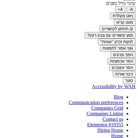
שינוי גודל גופנים
A+
A-
ניווט מקלדת
פונט קריא
קו תחתון לקישורים
סמן קישורים עם צבע רקע?
לנקות זכרון "עוגיות"
גווני אפור לתמונות
הפוך צבעים
הסר אנימציות
הסר עיצובים
כיבוי אורות
סגור
Accessibility by WAH
Blog
Communication preferences
Companies Grid
Companies Listing
Contact us
Elementor #19355
Hiring Home
Home