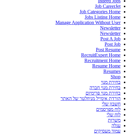
Indeed Jobs
Job CareerJet
Job Categories Home
Jobs Listing Home
Manage Application Without User
Newsletter
Newsletter
Post A Job
Post Job
Post Resume
RecruitExpert Home
Recruitment Home
Resume Home
Resumes
Shop
בחירת מנוי
בחירת מנוי חברה
בחירת מנוי פרימיום
הורדת אימייל מניוזלטר של האתר
חשבון שלי
לוח מפרסמים
לוח שלי
משרות
עגלה
עמוד מעסיקים